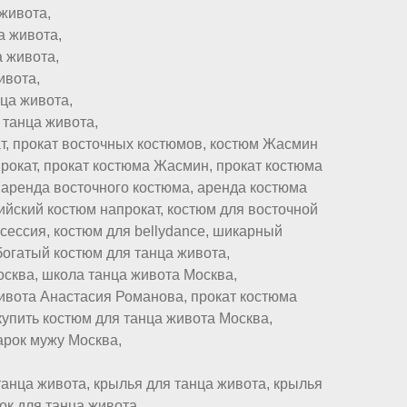
живота,
а живота,
 живота,
ивота,
ца живота,
 танца живота,
т, прокат восточных костюмов, костюм Жасмин
рокат, прокат костюма Жасмин, прокат костюма
 аренда восточного костюма, аренда костюма
ийский костюм напрокат, костюм для восточной
сессия, костюм для bellydance, шикарный
богатый костюм для танца живота,
сква, школа танца живота Москва,
живота Анастасия Романова, прокат костюма
купить костюм для танца живота Москва,
арок мужу Москва,
анца живота, крылья для танца живота, крылья
ток для танца живота