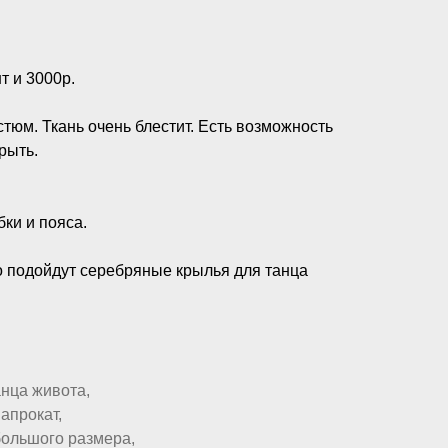
т и 3000р.
юм. Ткань очень блестит. Есть возможность
крыть.
бки и пояса.
о подойдут серебряные крылья для танца
нца живота,
апрокат,
большого размера,