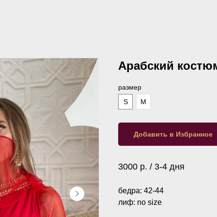
Арабский костюм
размер
S
M
Добавить в Избранное
3000 р. / 3-4 дня
бедра: 42-44
лиф: no size