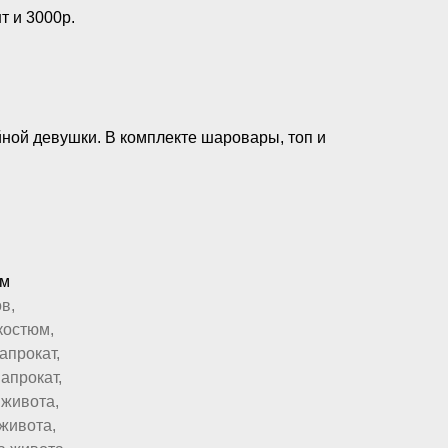
т и 3000р.
ной девушки. В комплекте шаровары, топ и
м
юм
в,
костюм,
апрокат,
апрокат,
 живота,
живота,